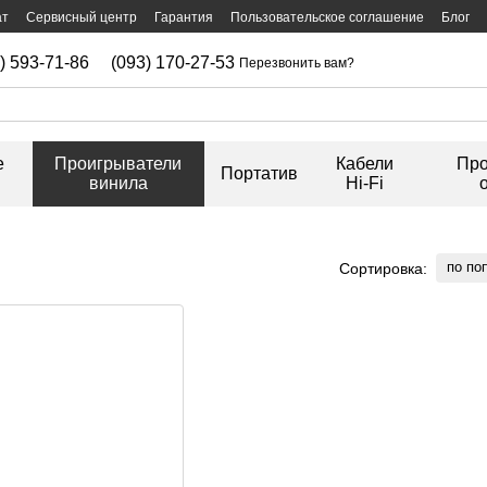
ат
Сервисный центр
Гарантия
Пользовательское соглашение
Блог
) 593-71-86
(093) 170-27-53
Перезвонить вам?
е
Проигрыватели
Кабели
Про
Портатив
винила
Hi-Fi
по по
Сортировка: