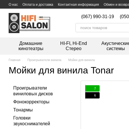
Перейти к основному контенту
О нас
Оплата и доставка
Контактная информация
Обмен и возвр
Дисконтная программа
Мойка виниловых пластинок
(067) 990-31-19
(050
Домашние
HI-FI, Hi-End
Акустически
кинотеатры
Стерео
системы
Главная
Проигрыватели винила
Мойки для винила
Мойки для винила Tonar
Проигрыватели
7
виниловых дисков
6
Фонокорректоры
Тонармы
Головки
звукоснимателей