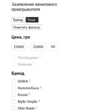
Заземление винилового
проигрывателя
Бренд:
Tonar
Очистить фильтр
Цена, грн
От Цена, грн
До Цена, грн
OK
0
Распродажа
0
Новинка
Бренд
2
GOKA
4
HumminGuru
3
Knosti
4
Myllo Vinyllo
2
Okki Nokki