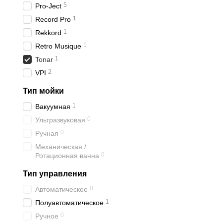
5
Pro-Ject
1
Record Pro
1
Rekkord
1
Retro Musique
1
Tonar
2
VPI
Тип мойки
1
Вакуумная
0
Ультразвуковая
0
Ручная
Механическая /
0
Ротационная ванна
Тип управления
0
Автоматическое
1
Полуавтоматическое
0
Ручное