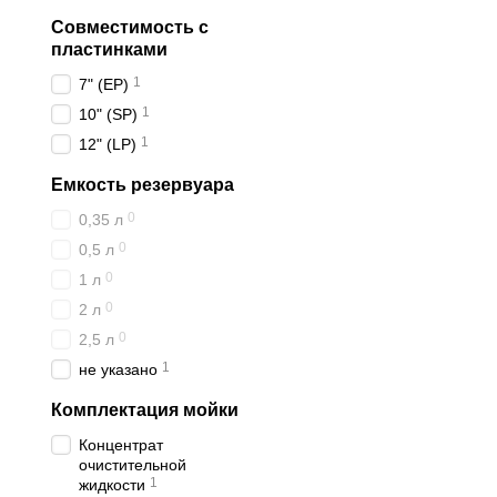
Совместимость с
пластинками
1
7" (EP)
1
10" (SP)
1
12" (LP)
Емкость резервуара
0
0,35 л
0
0,5 л
0
1 л
0
2 л
0
2,5 л
1
не указано
Комплектация мойки
Концентрат
очистительной
1
жидкости